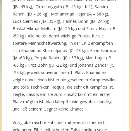
(JB -45 kg),
Tim Langguth (JB -45 kg LK 1), Samira
Rahimi (JD – 26 kg), Mohammad Hajar (JA – 68 kg),
Luca Gennies ( JD -35 kg), Hannes Bohn (JD -24 kg),
Baskal Hikmat Melham (JA -59 kg) und Simav Hajar (JB
-59 kg). Alle holten damit wichtige Punkte für die
spätere Mannschaftwertung.
In der LK 2 erkämpften
sich Khamidjan Khamidjanov (JC -43 kg), Farid Islamow
(JA -68 kg), Roquia Rahimi (JC +57 kg), Alan Hajar (JB
-65 kg), Fritz Bohn (JD -22 kg) und Johanna Zander (JC
-29 kg) jeweils souverän ihren 1. Platz. Khamidjan
zeigte dabei einen bisher nie gesehenen Kampfeswillen
und tolle Techniken. Roquia, die sehr oft kampflos ist,
zeigte, dass wenn sie zum Einsatz kommt ein erster
Platz möglich ist. Alan kämpfte wie gewohnt überlegt
und ließ seinem Gegner keine Chance.
Völlig überraschte Fritz, der mit einem bisher nicht
gekannten Eifer, mit schnellen Fußtechniken seine