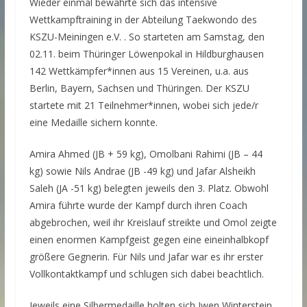
Wieder einmal bewährte sich das intensive
Wettkampftraining in der Abteilung Taekwondo des
KSZU-Meiningen e.V. . So starteten am Samstag, den
02.11. beim Thüringer Löwenpokal in Hildburghausen
142 Wettkämpfer*innen aus 15 Vereinen, u.a. aus
Berlin, Bayern, Sachsen und Thüringen. Der KSZU
startete mit 21 Teilnehmer*innen, wobei sich jede/r
eine Medaille sichern konnte.
Amira Ahmed (JB + 59 kg), Omolbani Rahimi (JB – 44
kg) sowie Nils Andrae (JB -49 kg) und Jafar Alsheikh
Saleh (JA -51 kg) belegten jeweils den 3. Platz. Obwohl
Amira führte wurde der Kampf durch ihren Coach
abgebrochen, weil ihr Kreislauf streikte und Omol zeigte
einen enormen Kampfgeist gegen eine eineinhalbkopf
größere Gegnerin. Für Nils und Jafar war es ihr erster
Vollkontaktkampf und schlugen sich dabei beachtlich.
Jeweils eine Silbermedaille holten sich Iwen Winterstein